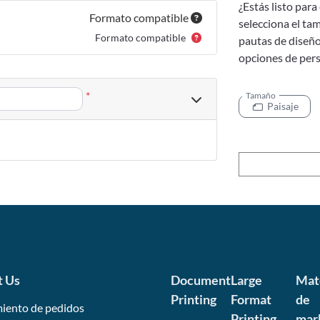
¿Estás listo par
Formato compatible
selecciona el ta
Formato compatible
pautas de diseño
opciones de pers
*
Tamaño
Paisaje
t Us
Document
Large
Mat
Printing
Format
de
iento de pedidos
Printing
mar