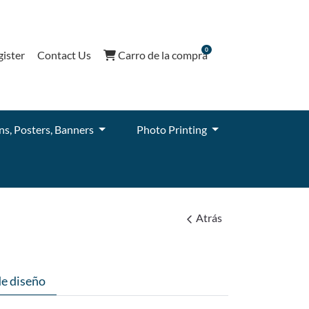
0
Carro de la compra
gister
Contact Us
Carro de la compra
ns, Posters, Banners
Photo Printing
Atrás
de diseño